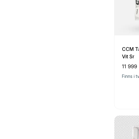
CCM Ta
Vit Sr
11 999 
Finns i t