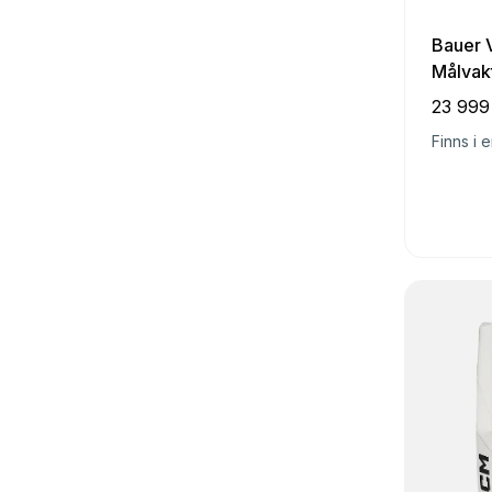
Bauer V
Målvak
23 999
Finns i e