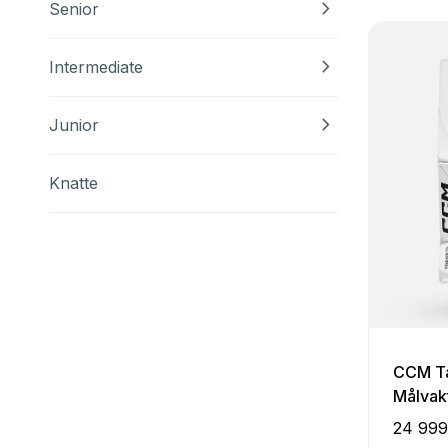
chevron_right
Senior
chevron_right
Intermediate
chevron_right
Junior
Knatte
CCM Ta
Målvak
24 999