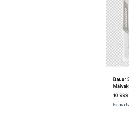
Bauer 
Målvak
10 999
Finns i t