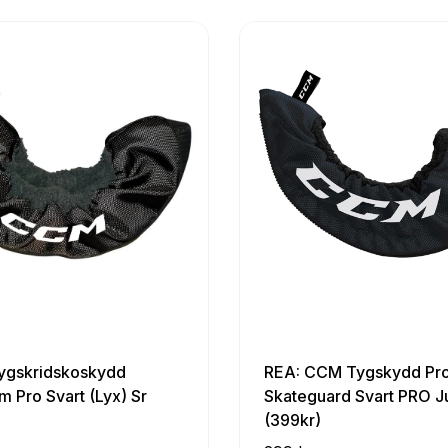
gskridskoskydd
REA: CCM Tygskydd Pro
 Pro Svart (Lyx) Sr
Skateguard Svart PRO J
(399kr)