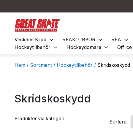
expand_more
expand_more
expand_more
Veckans Klipp
REAKLUBBOR
REA
expand_more
expand_more
Hockeytillbehör
Hockeydomare
Off ic
Hem /
Sortiment /
Hockeytillbehör /
Skridskoskydd
Skridskoskydd
Produkter via kategori
Sortera