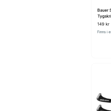
Bauer 
Tygskr
149 kr
Finns i e