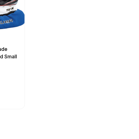
ade
d Small