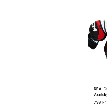
REA: C
Axelsk
799 kr