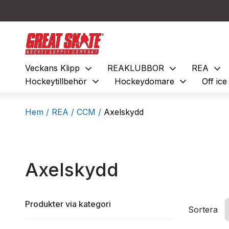
expand_more
expand_more
expand_more
Veckans Klipp
REAKLUBBOR
REA
expand_more
expand_more
Hockeytillbehör
Hockeydomare
Off ic
Hem /
REA /
CCM /
Axelskydd
Axelskydd
Produkter via kategori
Sortera