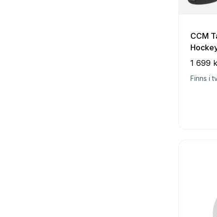
CCM Ta
Hockey
1 699 k
Finns i t