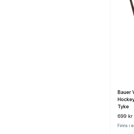
Bauer 
Hockey
Tyke
699 kr
Finns i e