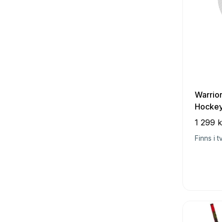
Warrio
Hockey
1 299 k
Finns i t