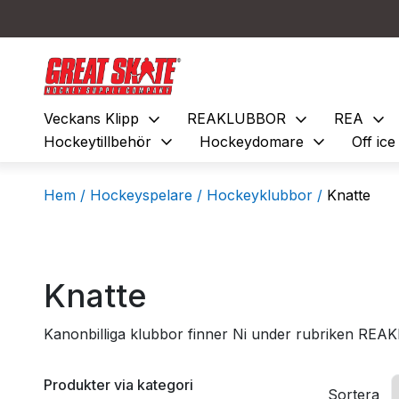
expand_more
expand_more
expand_more
Veckans Klipp
REAKLUBBOR
REA
expand_more
expand_more
Hockeytillbehör
Hockeydomare
Off ic
Hem /
Hockeyspelare /
Hockeyklubbor /
Knatte
Knatte
Kanonbilliga klubbor finner Ni under rubriken RE
Produkter via kategori
Sortera