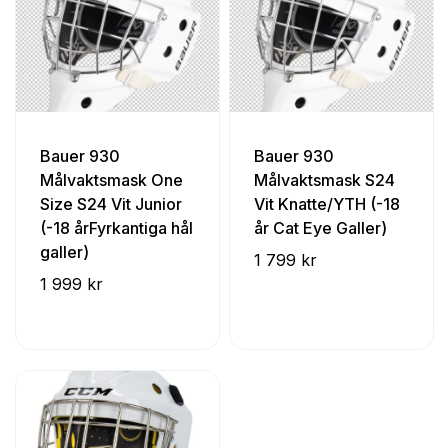
Bauer 930
Bauer 930
Målvaktsmask One
Målvaktsmask S24
Size S24 Vit Junior
Vit Knatte/YTH (-18
(-18 årFyrkantiga hål
år Cat Eye Galler)
galler)
1 799 kr
1 999 kr