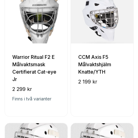
Warrior Ritual F2 E
CCM Axis F5
Målvaktsmask
Målvaktshjälm
Certifierat Cat-eye
Knatte/YTH
Jr
2 199 kr
2 299 kr
Finns i två varianter