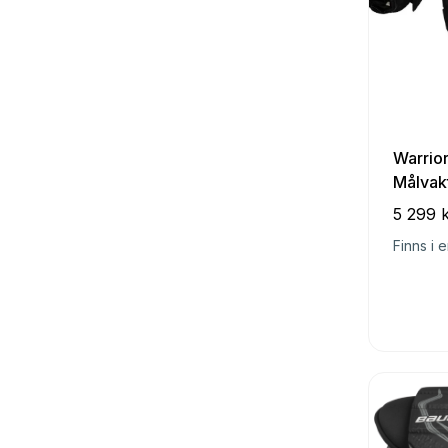
Warrio
Målvak
5 299 
Finns i e