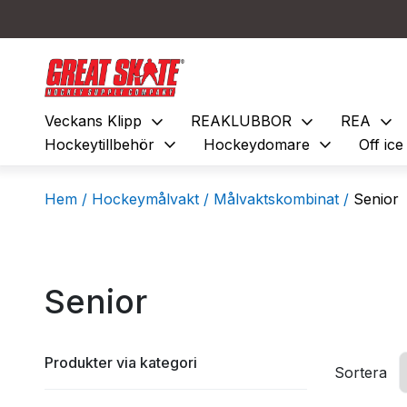
expand_more
expand_more
expand_more
Veckans Klipp
REAKLUBBOR
REA
expand_more
expand_more
Hockeytillbehör
Hockeydomare
Off ic
Hem /
Hockeymålvakt /
Målvaktskombinat /
Senior
Senior
Produkter via kategori
Sortera