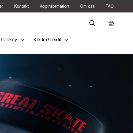
er
Kontakt
Köpinformation
Om oss
FAQ
expand_more
expand_more
et hockey
Kläder/Textil