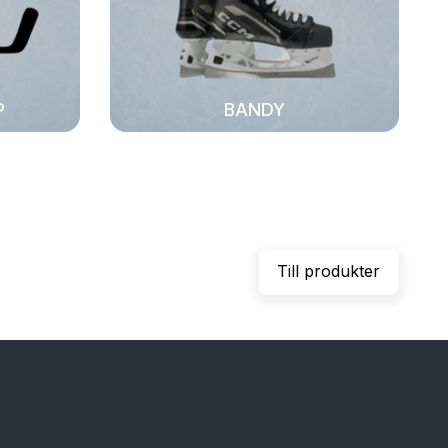
P
BANDY
Till produkter