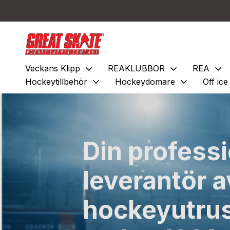
expand_more
expand_more
expand_more
Veckans Klipp
REAKLUBBOR
REA
expand_more
expand_more
Hockeytillbehör
Hockeydomare
Off ic
Din professi
leverantör a
hockeyutrus