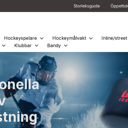
Storleksguide
Öppettid
expand_more
expand_more
Hockeyspelare
Hockeymålvakt
Inline/stre
expand_more
expand_more
expand_more
e
Klubbar
Bandy
onella
v
tning