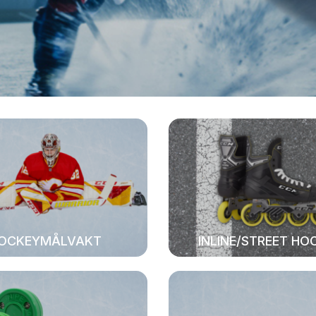
OCKEYMÅLVAKT
INLINE/STREET HO