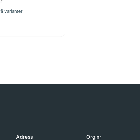
r
vå varianter
Adress
Org.nr