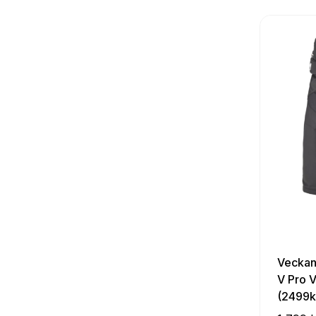
Veckan
V Pro V
(2499k