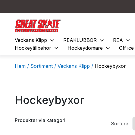
expand_more
expand_more
expand_more
Veckans Klipp
REAKLUBBOR
REA
expand_more
expand_more
Hockeytillbehör
Hockeydomare
Off ic
Hem /
Sortiment /
Veckans Klipp /
Hockeybyxor
Hockeybyxor
Produkter via kategori
Sortera