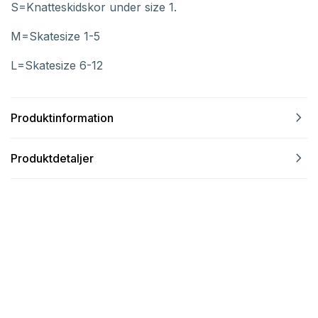
S=Knatteskidskor under size 1.
M=Skatesize 1-5
L=Skatesize 6-12
navigate_next
Produktinformation
navigate_next
Produktdetaljer