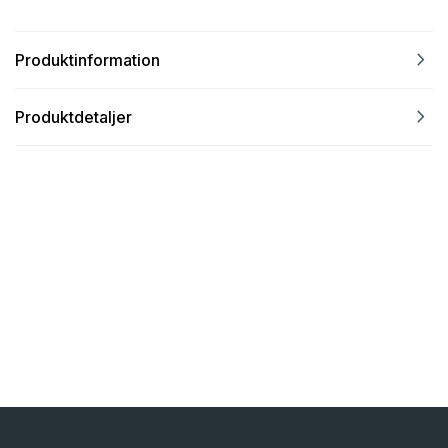
navigate_next
Produktinformation
navigate_next
Produktdetaljer