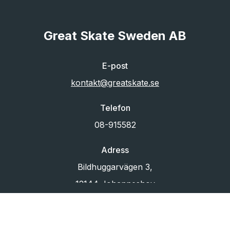
Great Skate Sweden AB
E-post
kontakt@greatskate.se
Telefon
08-915582
Adress
Bildhuggarvägen 3,
12144 Johanneshov
Org.nr
556433-6880