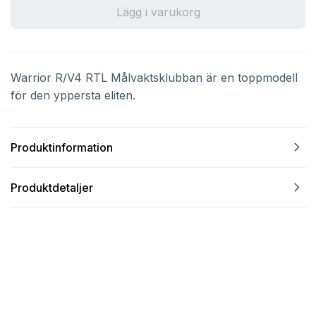
Lägg i varukorg
Warrior R/V4 RTL Målvaktsklubban är en toppmodell
för den yppersta eliten.
navigate_next
Produktinformation
navigate_next
Produktdetaljer