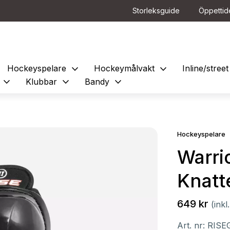
Storleksguide
Öppettid
expand_more
expand_more
Hockeyspelare
Hockeymålvakt
Inline/stre
expand_more
expand_more
expand_more
e
Klubbar
Bandy
Hockeyspelare
Warri
Knatt
649 kr
(ink
Art. nr:
RISE