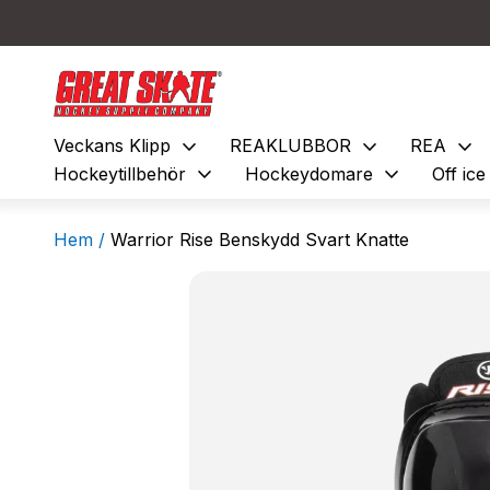
expand_more
expand_more
expand_more
Veckans Klipp
REAKLUBBOR
REA
expand_more
expand_more
Hockeytillbehör
Hockeydomare
Off ic
Hem /
Warrior Rise Benskydd Svart Knatte