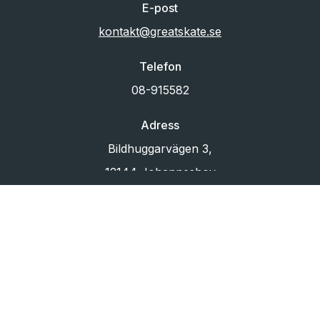
E-post
kontakt@greatskate.se
Telefon
08-915582
Adress
Bildhuggarvägen 3,
12144 Johanneshov
Org.nr
556433-6880