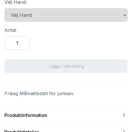
Välj Hand:
Antal
Lägg i varukorg
Fräsig Målvaktsstöt för junisen.
navigate_next
Produktinformation
navigate_next
Produktdetaljer