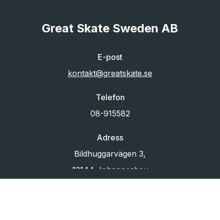
Great Skate Sweden AB
E-post
kontakt@greatskate.se
Telefon
08-915582
Adress
Bildhuggarvägen 3,
12144 Johanneshov
Org.nr
556433-6880