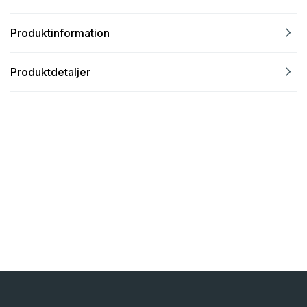
navigate_next
Produktinformation
navigate_next
Produktdetaljer