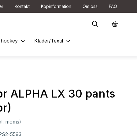
er
Kontakt
Köpinformation
Om oss
FAQ
expand_more
expand_more
et hockey
Kläder/Textil
or ALPHA LX 30 pants
or)
kl. moms)
PS2-5593