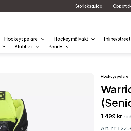
Storleksguide
Öppettid
expand_more
expand_more
Hockeyspelare
Hockeymålvakt
Inline/stre
expand_more
expand_more
expand_more
e
Klubbar
Bandy
Hockeyspelare
Warri
(Seni
1 499 kr
(in
Art. nr:
LX30