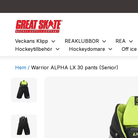
expand_more
expand_more
expand_more
Veckans Klipp
REAKLUBBOR
REA
expand_more
expand_more
Hockeytillbehör
Hockeydomare
Off ic
Hem /
Warrior ALPHA LX 30 pants (Senior)