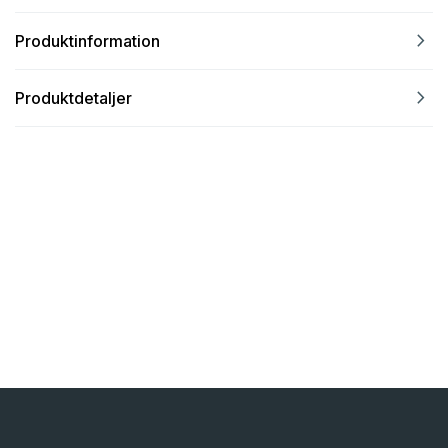
navigate_next
Produktinformation
navigate_next
Produktdetaljer