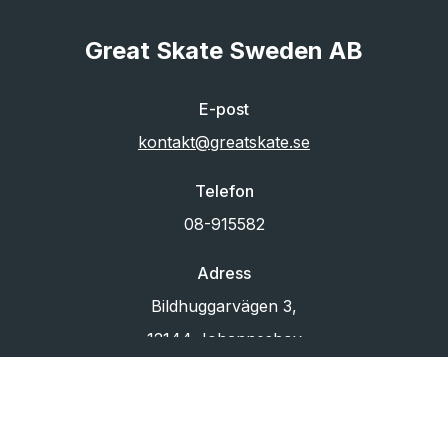
Great Skate Sweden AB
E-post
kontakt@greatskate.se
Telefon
08-915582
Adress
Bildhuggarvägen 3,
12144 Johanneshov
Org.nr
556433-6880