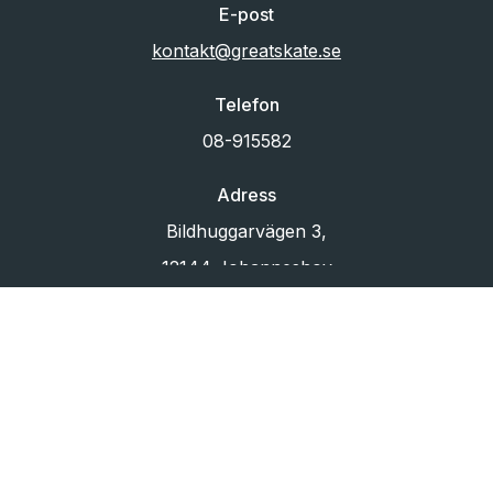
E-post
kontakt@greatskate.se
Telefon
08-915582
Adress
Bildhuggarvägen 3,
12144 Johanneshov
Org.nr
556433-6880