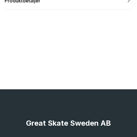
navigate_next
Produktdetaljer
Great Skate Sweden AB