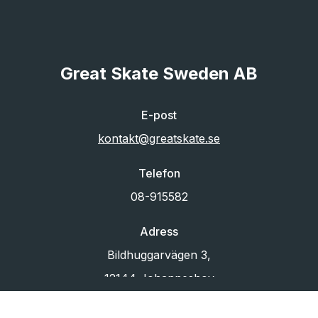
Great Skate Sweden AB
E-post
kontakt@greatskate.se
Telefon
08-915582
Adress
Bildhuggarvägen 3,
12144 Johanneshov
Org.nr