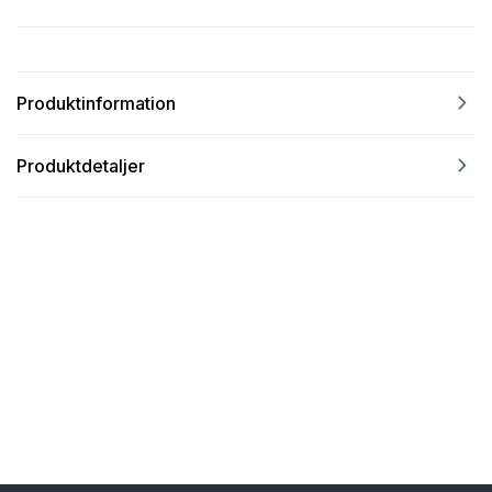
navigate_next
Produktinformation
navigate_next
Produktdetaljer