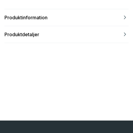
navigate_next
Produktinformation
navigate_next
Produktdetaljer