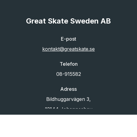
Great Skate Sweden AB
E-post
kontakt@greatskate.se
Telefon
08-915582
Adress
Bildhuggarvägen 3,
12144 Johanneshov
Org.nr
556433-6880