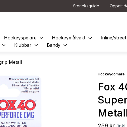
Storleksguide
Öppettid
expand_more
expand_more
Hockeyspelare
Hockeymålvakt
Inline/stre
expand_more
expand_more
expand_more
e
Klubbar
Bandy
rip Metall
Hockeydomare
Fox 4
Super
Metal
259 kr
(ink