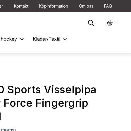
er
Kontakt
Köpinformation
Om oss
FAQ
expand_more
expand_more
et hockey
Kläder/Textil
0 Sports Visselpipa
 Force Fingergrip
l
l. moms)