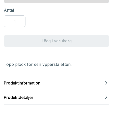
Antal
Lägg i varukorg
Topp plock för den yppersta eliten.
navigate_next
Produktinformation
navigate_next
Produktdetaljer