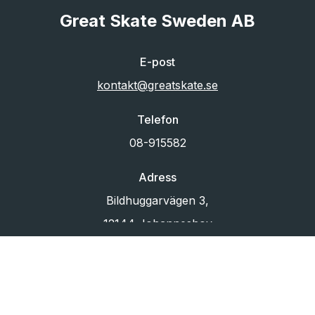
Great Skate Sweden AB
E-post
kontakt@greatskate.se
Telefon
08-915582
Adress
Bildhuggarvägen 3,
12144 Johanneshov
Org.nr
556433-6880