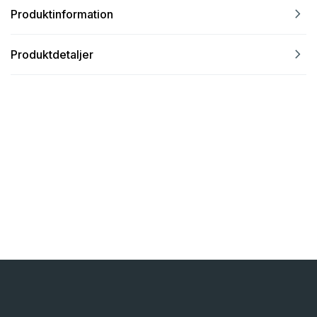
navigate_next
Produktinformation
navigate_next
Produktdetaljer