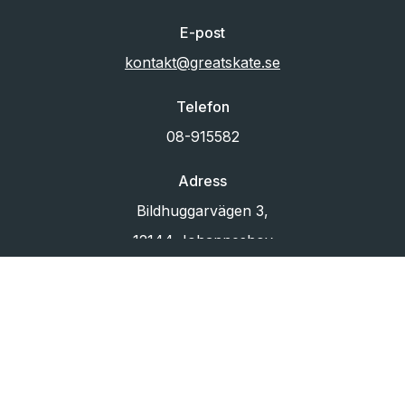
E-post
kontakt@greatskate.se
Telefon
08-915582
Adress
Bildhuggarvägen 3,
12144 Johanneshov
Org.nr
556433-6880