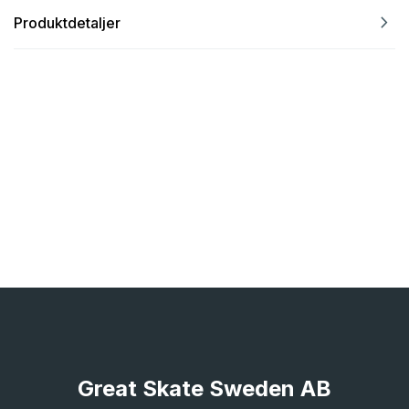
navigate_next
Produktdetaljer
Great Skate Sweden AB