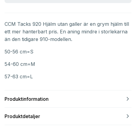
CCM Tacks 920 Hjälm utan galler är en grym hjälm till
ett mer hanterbart pris. En aning mindre i storlekarna
än den tidigare 910-modellen.
50-56 cm=S
54-60 cm=M
57-63 cm=L
navigate_next
Produktinformation
navigate_next
Produktdetaljer