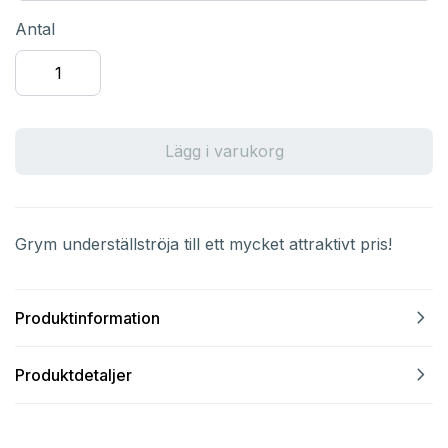
Antal
Lägg i varukorg
Grym underställströja till ett mycket attraktivt pris!
navigate_next
Produktinformation
navigate_next
Produktdetaljer