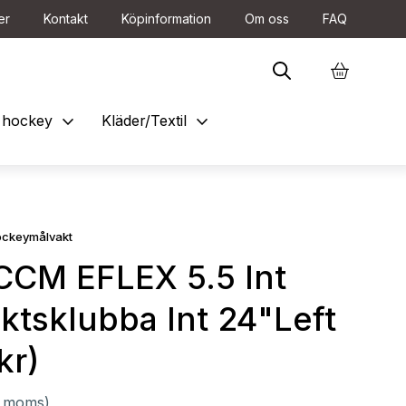
er
Kontakt
Köpinformation
Om oss
FAQ
expand_more
expand_more
et hockey
Kläder/Textil
ockeymålvakt
CCM EFLEX 5.5 Int
ktsklubba Int 24"Left
kr)
l. moms)