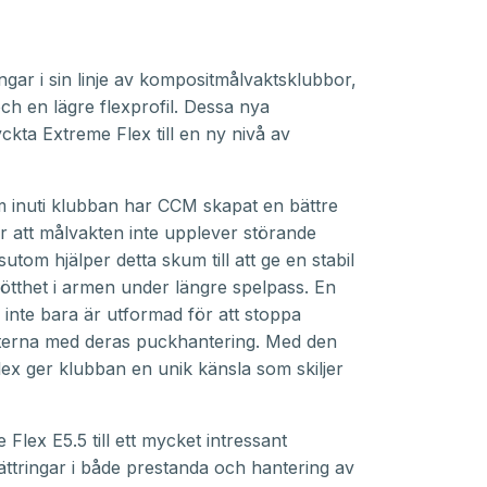
gar i sin linje av kompositmålvaktsklubbor,
ch en lägre flexprofil. Dessa nya
ckta Extreme Flex till en ny nivå av
 inuti klubban har CCM skapat en bättre
r att målvakten inte upplever störande
utom hjälper detta skum till att ge en stabil
rötthet i armen under längre spelpass. En
inte bara är utformad för att stoppa
kterna med deras puckhantering. Med den
lex ger klubban en unik känsla som skiljer
ex E5.5 till ett mycket intressant
ättringar i både prestanda och hantering av