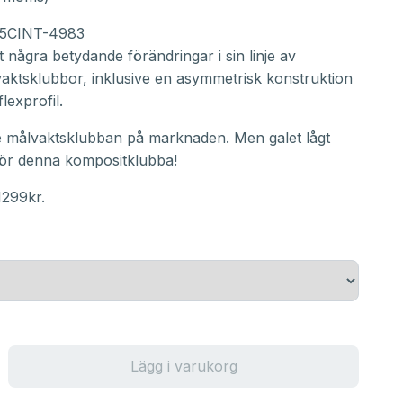
5CINT-4983
 några betydande förändringar i sin linje av
aktsklubbor, inklusive en asymmetrisk konstruktion
lexprofil.
te målvaktsklubban på marknaden. Men galet lågt
 för denna kompositklubba!
 1299kr.
Lägg i varukorg