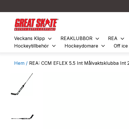
expand_more
expand_more
expand_more
Veckans Klipp
REAKLUBBOR
REA
expand_more
expand_more
Hockeytillbehör
Hockeydomare
Off ic
Hem /
REA: CCM EFLEX 5.5 Int Målvaktsklubba Int 2