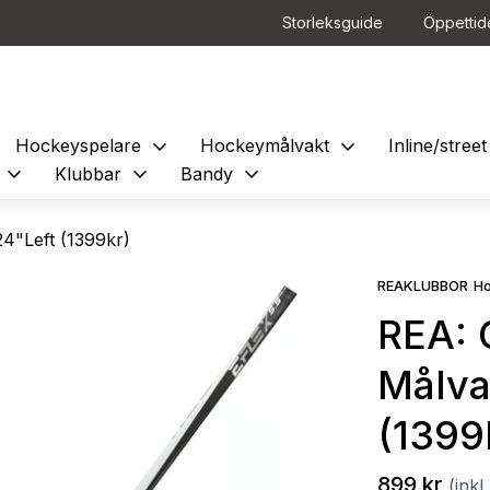
Storleksguide
Öppettid
expand_more
expand_more
Hockeyspelare
Hockeymålvakt
Inline/stre
expand_more
expand_more
expand_more
e
Klubbar
Bandy
4"Left (1399kr)
REAKLUBBOR
H
REA: 
Målva
(1399
899 kr
(ink