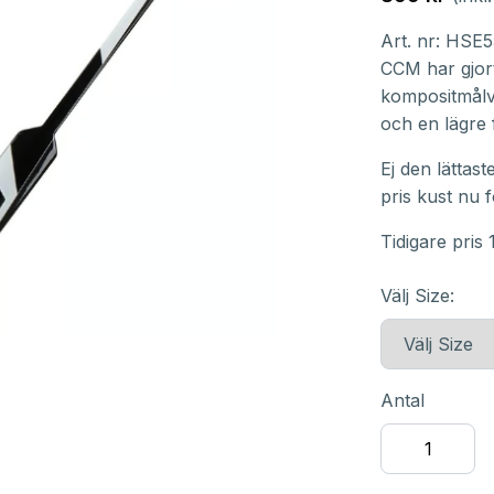
Art. nr:
HSE5
CCM har gjort
kompositmålv
och en lägre f
Ej den lättas
pris kust nu
Tidigare pris
Välj Size:
Antal