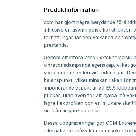
Produktinformation
ccm har gjort några betydande förändrin
inklusive en asymmetrisk konstruktion o
förbättringar tar den välkända och omty
prestanda.
Genom att införa Zerolux-teknologiskum
vibrationsdämpande egenskap, vilket gö
vibrationer i handen vid räddningar. Dess
balanspunkt, vilket minskar risken för t
imponerande aspekt är att E5.5 klubban 
puckar, utan även för att hjälpa målva
lägre flexprofilen och en mjukare skaftf
sig från tidigare modeller.
Dessa uppgraderingar gör CCM Extreme Fl
alternativ för målvakter som söker förb