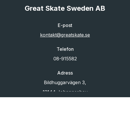
Great Skate Sweden AB
E-post
kontakt@greatskate.se
Telefon
08-915582
Adress
Bildhuggarvägen 3,
12144 Johanneshov
Org.nr
556433-6880