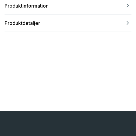
navigate_next
Produktinformation
navigate_next
Produktdetaljer