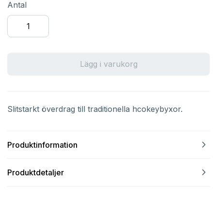
Antal
Lägg i varukorg
Slitstarkt överdrag till traditionella hcokeybyxor.
navigate_next
Produktinformation
navigate_next
Produktdetaljer