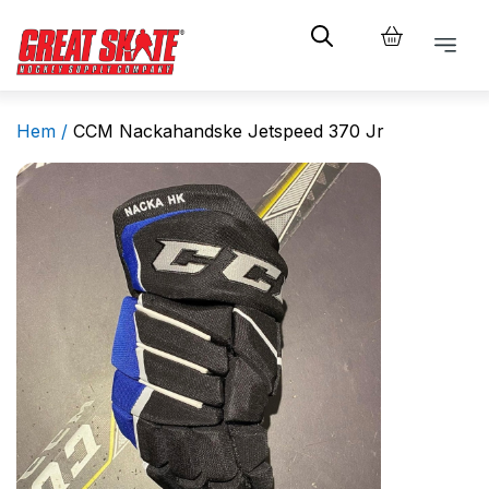
Hem /
CCM Nackahandske Jetspeed 370 Jr