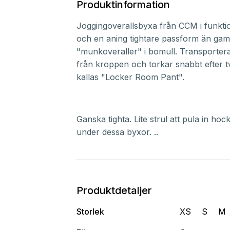
Produktinformation
Joggingoverallsbyxa från CCM i funkti
och en aning tightare passform än gaml
"munkoveraller" i bomull. Transportera
från kroppen och torkar snabbt efter t
kallas "Locker Room Pant".
Ganska tighta. Lite strul att pula in h
under dessa byxor. ..
Produktdetaljer
Storlek
XS
S
M