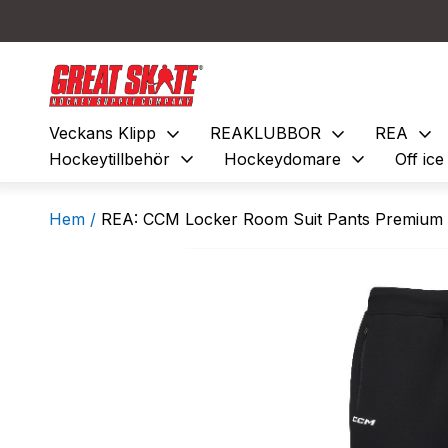
expand_more
expand_more
expand_more
Veckans Klipp
REAKLUBBOR
REA
expand_more
expand_more
Hockeytillbehör
Hockeydomare
Off ic
Hem /
REA: CCM Locker Room Suit Pants Premium 