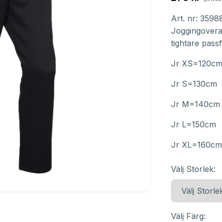
Art. nr:
3598
Joggingovera
tightare pass
Jr XS=120c
Jr S=130cm
Jr M=140cm
Jr L=150cm
Jr XL=160c
Välj Storlek:
Välj Färg: