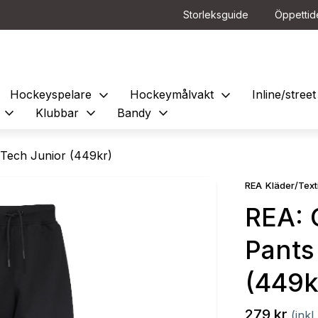
Storleksguide
Öppettid
expand_more
expand_more
Hockeyspelare
Hockeymålvakt
Inline/stre
expand_more
expand_more
expand_more
e
Klubbar
Bandy
Tech Junior (449kr)
REA
Kläder/Texti
REA: 
Pants
(449k
279 kr
(ink