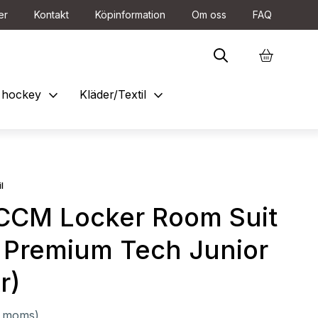
er
Kontakt
Köpinformation
Om oss
FAQ
expand_more
expand_more
et hockey
Kläder/Textil
l
CCM Locker Room Suit
 Premium Tech Junior
r)
l. moms)