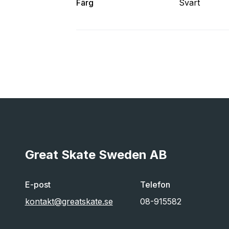
Färg
Svart
Great Skate Sweden AB
E-post
Telefon
kontakt@greatskate.se
08-915582