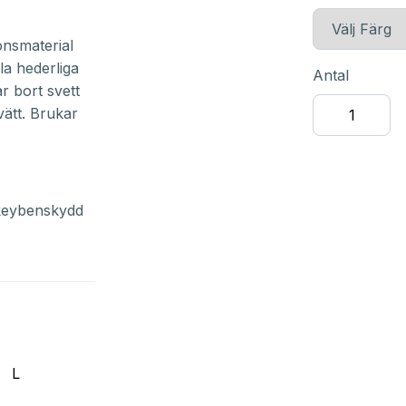
onsmaterial
a hederliga
Antal
r bort svett
vätt. Brukar
ockeybenskydd
L