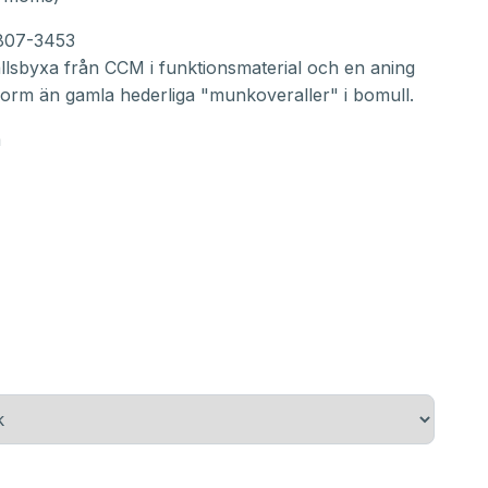
807-3453
llsbyxa från CCM i funktionsmaterial och en aning
form än gamla hederliga "munkoveraller" i bomull.
m
m