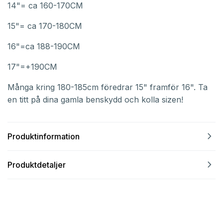
14"= ca 160-170CM
15"= ca 170-180CM
16"=ca 188-190CM
17"=+190CM
Många kring 180-185cm föredrar 15" framför 16". Ta
en titt på dina gamla benskydd och kolla sizen!
navigate_next
Produktinformation
navigate_next
Produktdetaljer