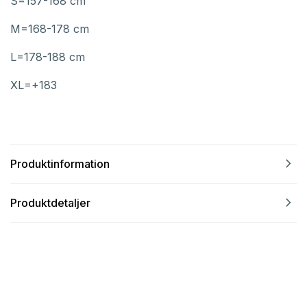
S=157-168 cm
M=168-178 cm
L=178-188 cm
XL=+183
navigate_next
Produktinformation
navigate_next
Produktdetaljer