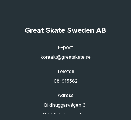
Great Skate Sweden AB
E-post
kontakt@greatskate.se
Telefon
08-915582
Adress
Bildhuggarvägen 3,
12144 Johanneshov
Org.nr