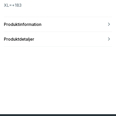
XL=+183
navigate_next
Produktinformation
navigate_next
Produktdetaljer