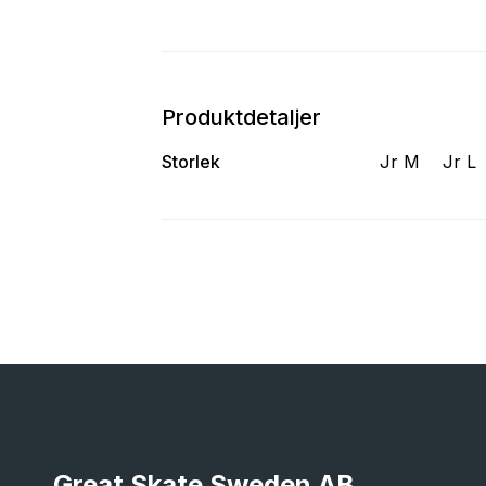
Produktdetaljer
Storlek
Jr M
Jr L
Great Skate Sweden AB