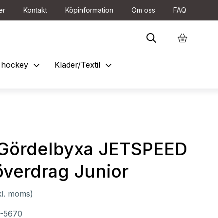
er
Kontakt
Köpinformation
Om oss
FAQ
expand_more
expand_more
et hockey
Kläder/Textil
Gördelbyxa JETSPEED
överdrag Junior
kl. moms)
-5670