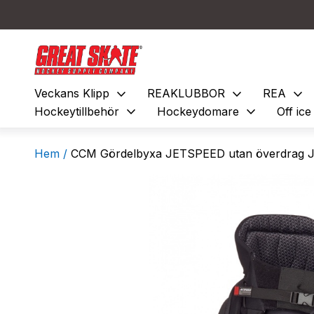
expand_more
expand_more
expand_more
Veckans Klipp
REAKLUBBOR
REA
expand_more
expand_more
Hockeytillbehör
Hockeydomare
Off ic
Hem /
CCM Gördelbyxa JETSPEED utan överdrag J