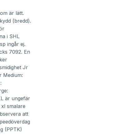
m är lätt.
skydd (bredd).
ör
na i SHL
p ingår ej.
cks 7092. En
ker
smidighet Jr
r Medium:
:
rge:
L är ungefär
 xl smalare
bservera att
tspeedöverdag
ag (PPTK)