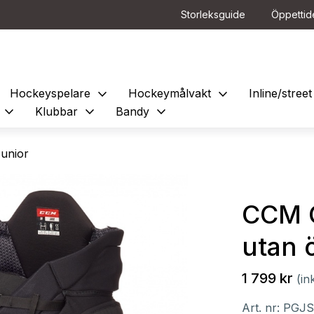
Storleksguide
Öppettid
expand_more
expand_more
Hockeyspelare
Hockeymålvakt
Inline/stre
expand_more
expand_more
expand_more
e
Klubbar
Bandy
unior
CCM 
utan 
1 799 kr
(in
Art. nr:
PGJS