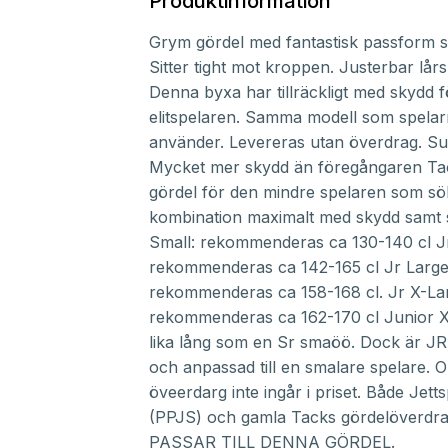
Produktinformation
Grym gördel med fantastisk passform so
Sitter tight mot kroppen. Justerbar lår
Denna byxa har tillräckligt med skydd f
elitspelaren. Samma modell som spelar
använder. Levereras utan överdrag. Sus
Mycket mer skydd än föregångaren Ta
gördel för den mindre spelaren som sö
kombination maximalt med skydd samt 
Small: rekommenderas ca 130-140 cl J
rekommenderas ca 142-165 cl Jr Large
rekommenderas ca 158-168 cl. Jr X-La
rekommenderas ca 162-170 cl Junior X
lika lång som en Sr smaöö. Dock är JR
och anpassad till en smalare spelare. O
öveerdarg inte ingår i priset. Både Jet
(PPJS) och gamla Tacks gördelöverdr
PASSAR TILL DENNA GÖRDEL.