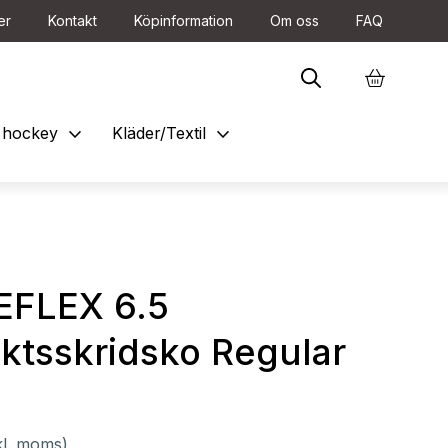
er
Kontakt
Köpinformation
Om oss
FAQ
expand_more
expand_more
et hockey
Kläder/Textil
EFLEX 6.5
ktsskridsko Regular
kl. moms)