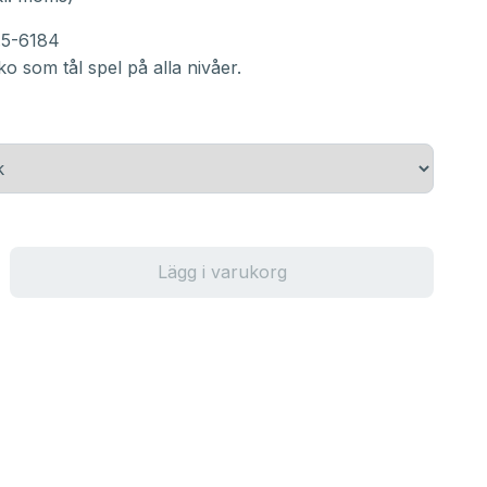
.5-6184
ko som tål spel på alla nivåer.
Lägg i varukorg