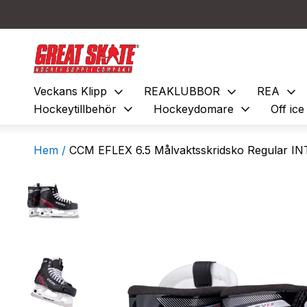
expand_more
expand_more
expand_more
Veckans Klipp
REAKLUBBOR
REA
expand_more
expand_more
Hockeytillbehör
Hockeydomare
Off ic
Hem /
CCM EFLEX 6.5 Målvaktsskridsko Regular IN