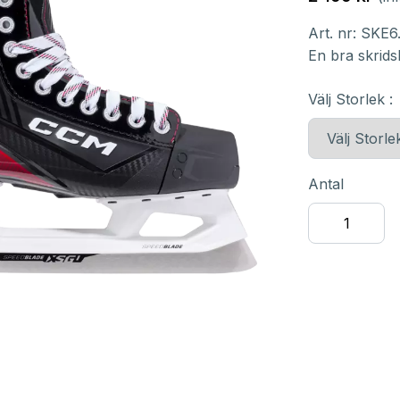
Art. nr:
SKE6
En bra skrids
Välj Storlek :
Antal