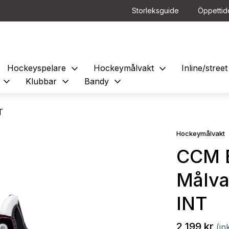
Storleksguide
Öppettid
expand_more
expand_more
Hockeyspelare
Hockeymålvakt
Inline/stre
expand_more
expand_more
expand_more
e
Klubbar
Bandy
T
Hockeymålvakt
CCM 
Målva
INT
2 199 kr
(in