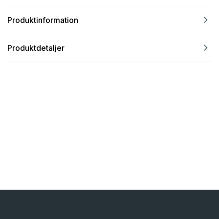
navigate_next
Produktinformation
navigate_next
Produktdetaljer