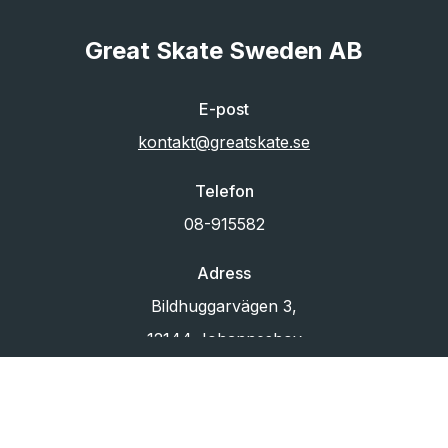
Great Skate Sweden AB
E-post
kontakt@greatskate.se
Telefon
08-915582
Adress
Bildhuggarvägen 3,
12144 Johanneshov
Org.nr
556433-6880