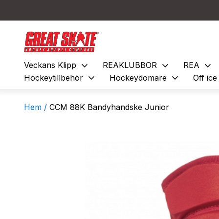
expand_more
expand_more
expand_more
Veckans Klipp
REAKLUBBOR
REA
expand_more
expand_more
Hockeytillbehör
Hockeydomare
Off ic
Hem /
CCM 88K Bandyhandske Junior