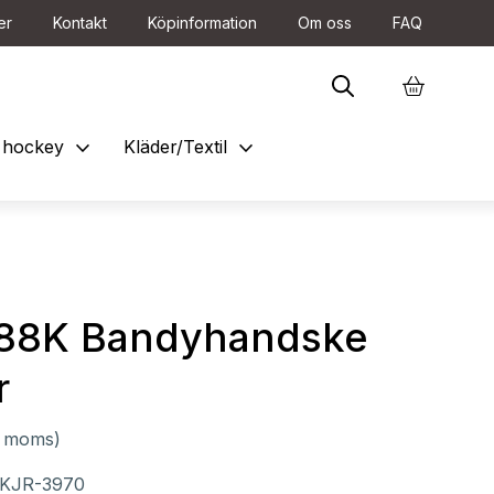
er
Kontakt
Köpinformation
Om oss
FAQ
expand_more
expand_more
et hockey
Kläder/Textil
88K Bandyhandske
r
l. moms)
KJR-3970