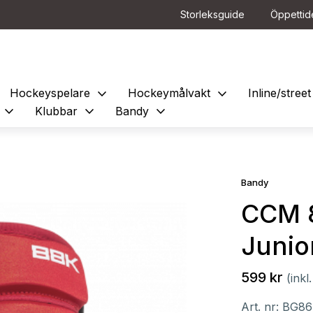
Storleksguide
Öppettid
expand_more
expand_more
Hockeyspelare
Hockeymålvakt
Inline/stre
expand_more
expand_more
expand_more
e
Klubbar
Bandy
Bandy
CCM 
Junio
599 kr
(ink
Art. nr:
BG86