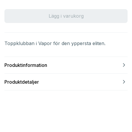
Lägg i varukorg
Toppklubban i Vapor för den yppersta eliten.
navigate_next
Produktinformation
navigate_next
Produktdetaljer