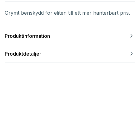
Grymt benskydd för eliten till ett mer hanterbart pris.
navigate_next
Produktinformation
navigate_next
Produktdetaljer