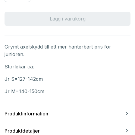
Lägg i varukorg
Grymt axelskydd till ett mer hanterbart pris för
junioren.
Storlekar ca:
Jr S=127-142cm
Jr M=140-150cm
navigate_next
Produktinformation
navigate_next
Produktdetaljer