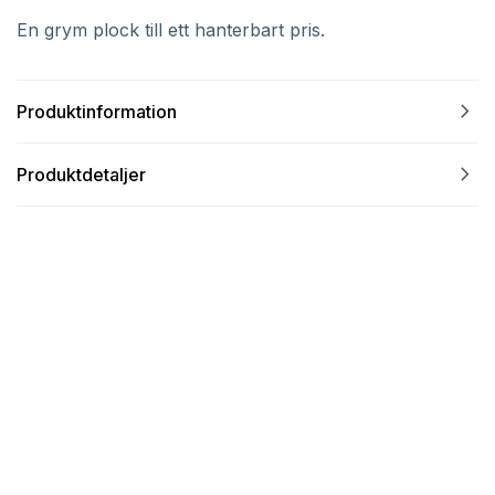
En grym plock till ett hanterbart pris.
navigate_next
Produktinformation
navigate_next
Produktdetaljer