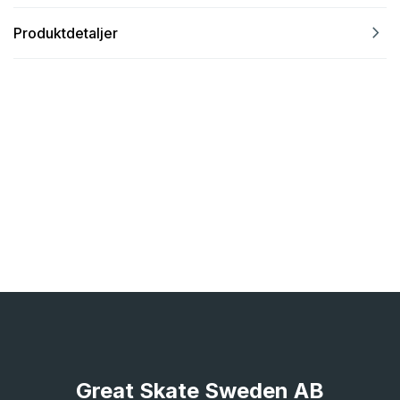
navigate_next
Produktdetaljer
Great Skate Sweden AB