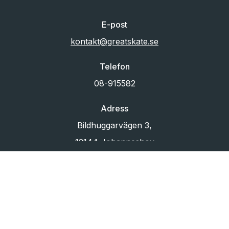
E-post
kontakt@greatskate.se
Telefon
08-915582
Adress
Bildhuggarvägen 3,
12144 Johanneshov
Org.nr
556433-6880