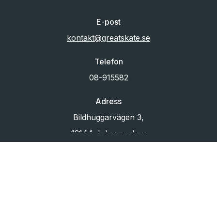
E-post
kontakt@greatskate.se
Telefon
08-915582
Adress
Bildhuggarvägen 3,
12144 Johanneshov
Org.nr
556433-6880