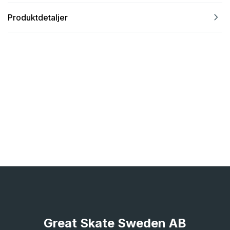
navigate_next
Produktdetaljer
Great Skate Sweden AB