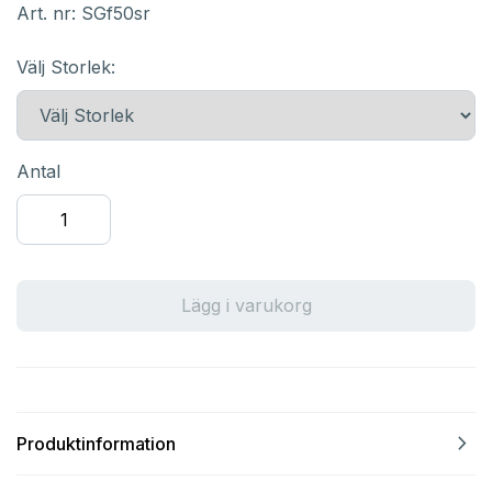
Art. nr:
SGf50sr
Välj Storlek:
Antal
Lägg i varukorg
navigate_next
Produktinformation