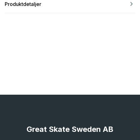
navigate_next
Produktdetaljer
Great Skate Sweden AB