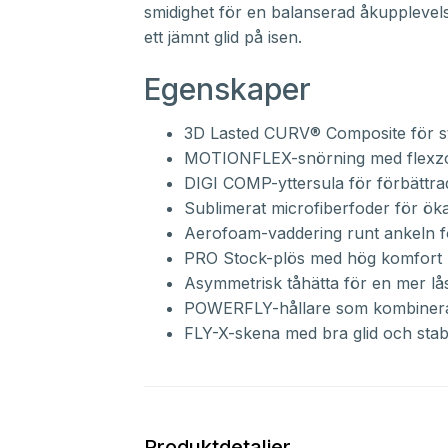
smidighet för en balanserad åkuppleve
ett jämnt glid på isen.
Egenskaper
3D Lasted CURV® Composite för sta
MOTIONFLEX-snörning med flexzon
DIGI COMP-yttersula för förbättra
Sublimerat microfiberfoder för ök
Aerofoam-vaddering runt ankeln f
PRO Stock-plös med hög komfort
Asymmetrisk tåhätta för en mer lå
POWERFLY-hållare som kombinerar 
FLY-X-skena med bra glid och stabil
Produktdetaljer