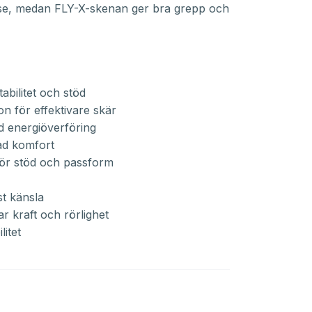
lse, medan FLY-X-skenan ger bra grepp och
bilitet och stöd
 för effektivare skär
d energiöverföring
ad komfort
ör stöd och passform
st känsla
kraft och rörlighet
itet