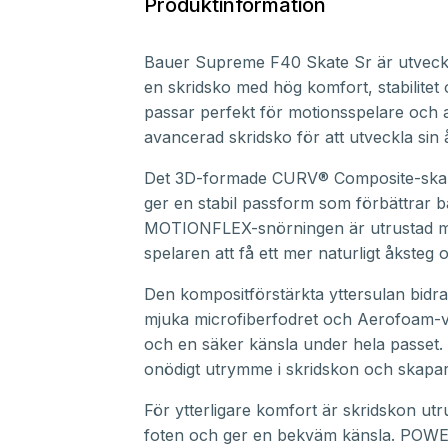
Produktinformation
Bauer Supreme F40 Skate Sr är utveckl
en skridsko med hög komfort, stabilitet 
passar perfekt för motionsspelare och
avancerad skridsko för att utveckla sin 
Det 3D-formade CURV® Composite-skalet 
ger en stabil passform som förbättrar 
MOTIONFLEX-snörningen är utrustad me
spelaren att få ett mer naturligt åksteg o
Den kompositförstärkta yttersulan bidrar
mjuka microfiberfodret och Aerofoam-v
och en säker känsla under hela passet.
onödigt utrymme i skridskon och skapar
För ytterligare komfort är skridskon u
foten och ger en bekväm känsla. POWER