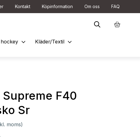
er
Kontakt
Köpinformation
Om oss
FAQ
expand_more
expand_more
et hockey
Kläder/Textil
r Supreme F40
sko Sr
nkl. moms)
r