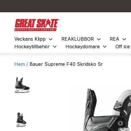
expand_more
expand_more
expand_more
Veckans Klipp
REAKLUBBOR
REA
expand_more
expand_more
Hockeytillbehör
Hockeydomare
Off ic
Hem /
Bauer Supreme F40 Skridsko Sr