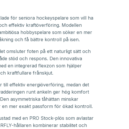
ade för seniora hockeyspelare som vill ha
och effektiv kraftöverföring. Modellen
 ambitiösa hobbyspelare som söker en mer
åkning och få bättre kontroll på isen.
omsluter foten på ett naturligt sätt och
både stöd och respons. Den innovativa
d en integrerad flexzon som hjälper
ch kraftfullare frånskjut.
 till effektiv energiöverföring, medan det
adderingen runt ankeln ger hög komfort
 Den asymmetriska tåhättan minskar
 en mer exakt passform för ökad kontroll.
trustad med en PRO Stock-plös som avlastar
FLY-hållaren kombinerar stabilitet och