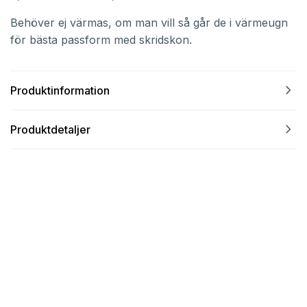
Behöver ej värmas, om man vill så går de i värmeugn
för bästa passform med skridskon.
navigate_next
Produktinformation
navigate_next
Produktdetaljer