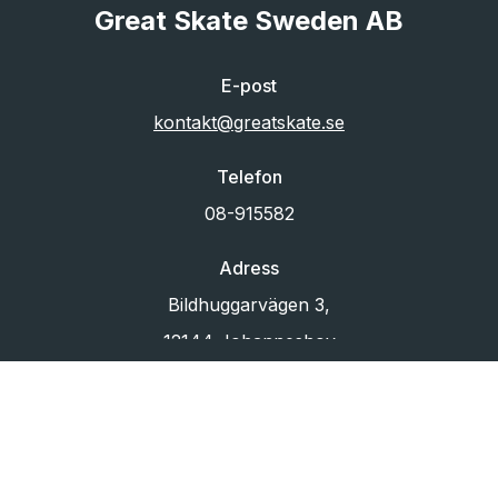
Great Skate Sweden AB
E-post
kontakt@greatskate.se
Telefon
08-915582
Adress
Bildhuggarvägen 3,
12144 Johanneshov
Org.nr
556433-6880