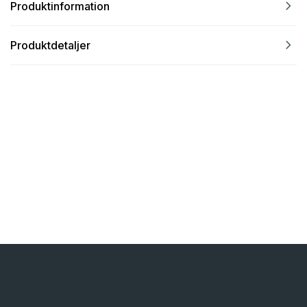
navigate_next
Produktinformation
navigate_next
Produktdetaljer