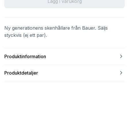
Lägg i varukorg
Ny generationens skenhållare från Bauer. Säljs
styckvis (ej ett par).
navigate_next
Produktinformation
navigate_next
Produktdetaljer