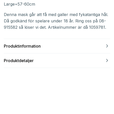
Large=57-60cm
Denna mask går att få med galler med fykatantiga hål.
Då godkänd för spelare under 18 år. Ring oss på 08-
915582 så löser vi det. Artikelnummer är då 1059781.
navigate_next
Produktinformation
navigate_next
Produktdetaljer