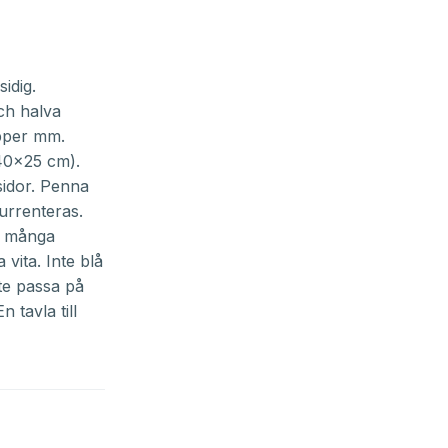
idig.
ch halva
pper mm.
40x25 cm).
sidor. Penna
urrenteras.
v många
 vita. Inte blå
nte passa på
n tavla till