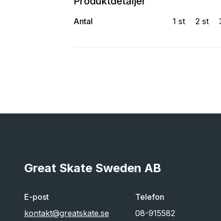
Produktdetaljer
Antal
1 st
2 st
Great Skate Sweden AB
E-post
Telefon
kontakt@greatskate.se
08-915582