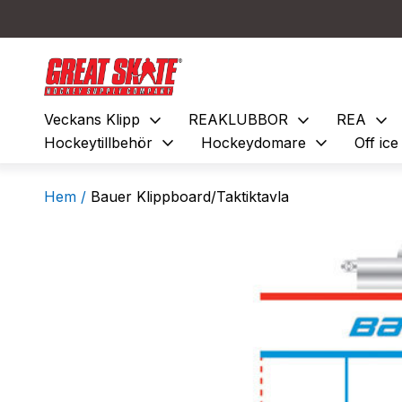
expand_more
expand_more
expand_more
Veckans Klipp
REAKLUBBOR
REA
expand_more
expand_more
Hockeytillbehör
Hockeydomare
Off ic
Hem /
Bauer Klippboard/Taktiktavla